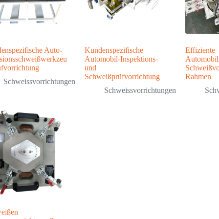
enspezifische Auto-
Kundenspezifische
Effiziente
isionsschweißwerkzeu
Automobil-Inspektions-
Automobil
üfvorrichtung
und
Schweißvo
Schweißprüfvorrichtung
Rahmen
Schweissvorrichtungen
Schweissvorrichtungen
Schw
eißen