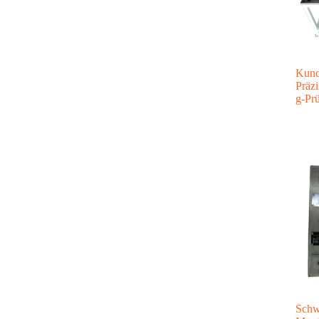
Kund
Präz
g-Pr
Schw