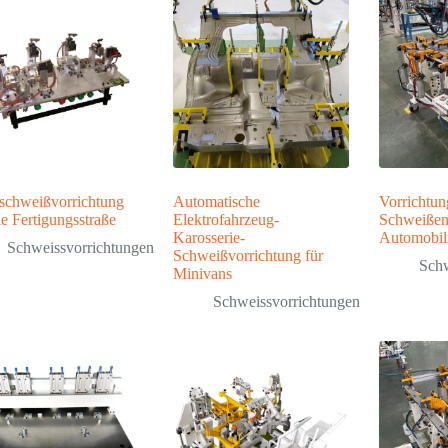
schweißvorrichtung
Automatische
Vorrichtu
ie Fertigungsstraße
Elektrofahrzeug-
Schweißen
Karosserie-
Automobi
Schweissvorrichtungen
Schweißvorrichtung für
Schw
Minivans
Schweissvorrichtungen