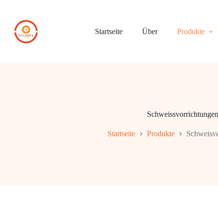
Zum
Inhalt
springen
Startseite
Über
Produkte
Schweissvorrichtunge
Startseite
Produkte
Schweissv