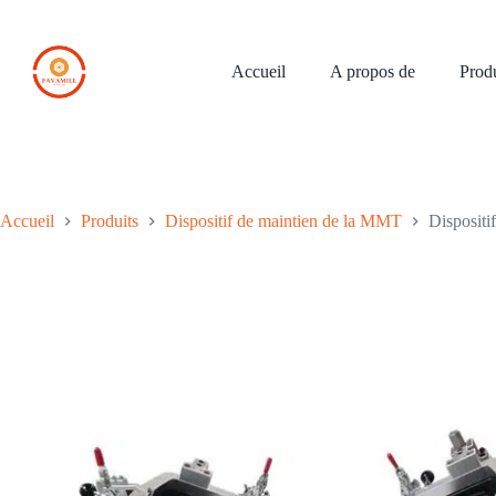
Skip
to
content
Accueil
A propos de
Produ
Accueil
Produits
Dispositif de maintien de la MMT
Dispositi