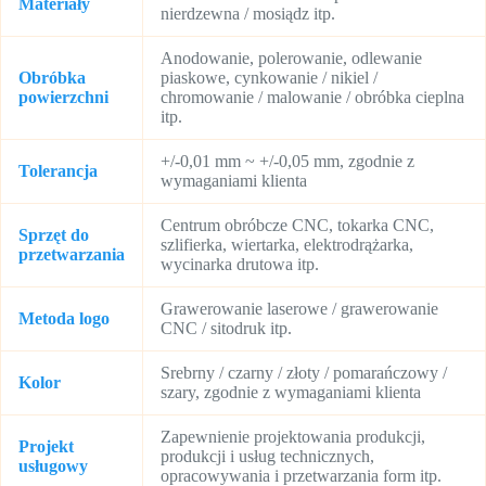
Materiały
nierdzewna / mosiądz itp.
Anodowanie, polerowanie, odlewanie
Obróbka
piaskowe, cynkowanie / nikiel /
powierzchni
chromowanie / malowanie / obróbka cieplna
itp.
+/-0,01 mm ~ +/-0,05 mm, zgodnie z
Tolerancja
wymaganiami klienta
Centrum obróbcze CNC, tokarka CNC,
Sprzęt do
szlifierka, wiertarka, elektrodrążarka,
przetwarzania
wycinarka drutowa itp.
Grawerowanie laserowe / grawerowanie
Metoda logo
CNC / sitodruk itp.
Srebrny / czarny / złoty / pomarańczowy /
Kolor
szary, zgodnie z wymaganiami klienta
Zapewnienie projektowania produkcji,
Projekt
produkcji i usług technicznych,
usługowy
opracowywania i przetwarzania form itp.