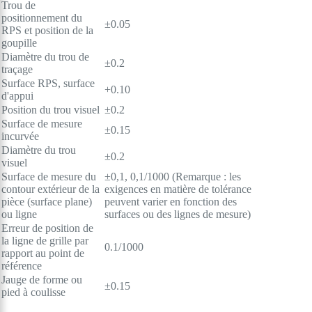
Trou de
positionnement du
±0.05
RPS et position de la
goupille
Diamètre du trou de
±0.2
traçage
Surface RPS, surface
+0.10
d'appui
Position du trou visuel
±0.2
Surface de mesure
±0.15
incurvée
Diamètre du trou
±0.2
visuel
Surface de mesure du
±0,1, 0,1/1000 (Remarque : les
contour extérieur de la
exigences en matière de tolérance
pièce (surface plane)
peuvent varier en fonction des
ou ligne
surfaces ou des lignes de mesure)
Erreur de position de
la ligne de grille par
0.1/1000
rapport au point de
référence
Jauge de forme ou
±0.15
pied à coulisse