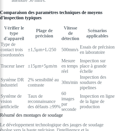
atteindre 50 mm/s.
Comparaison des paramètres techniques de moyens
d'inspection typiques
Vérifier le
Vitesse
Plage de
Scénarios
type
de
précision
applicables
d'appareil
détection
Type de
Essais de précision
contact trois
±1,5μm+L/250
500mm/s
en laboratoire
coordonnées
Mesure
Inspection sur
Traceur laser
±15μm+5μm/m
en temps
place à grande
réel
échelle
Inspection des
Système DR
2% sensibilité au
30m/min
soudures de
industriel
contraste
pipelines
60
Système de
Taux de
Inspection en ligne
images
vision
reconnaissance
de la ligne de
par
artificielle
des défauts ≥99%
production
seconde
Résumé des montages de soudage
Le développement technologique des jauges de soudage
évolue vers la haute précision, l'intelligence et la