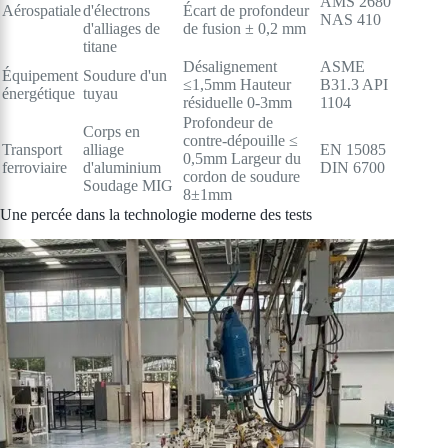
AMS 2680
Aérospatiale
d'électrons
Écart de profondeur
NAS 410
d'alliages de
de fusion ± 0,2 mm
titane
Désalignement
ASME
Équipement
Soudure d'un
≤1,5mm Hauteur
B31.3 API
énergétique
tuyau
résiduelle 0-3mm
1104
Profondeur de
Corps en
contre-dépouille ≤
Transport
alliage
EN 15085
0,5mm Largeur du
ferroviaire
d'aluminium
DIN 6700
cordon de soudure
Soudage MIG
8±1mm
Une percée dans la technologie moderne des tests