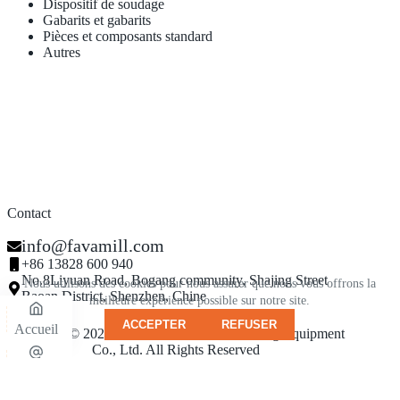
Dispositif de soudage
Gabarits et gabarits
Pièces et composants standard
Autres
Contact
info@favamill.com
+86 13828 600 940
No.8Liyuan Road, Bogang community, Shajing Street
Nous utilisons des cookies pour nous assurer que nous vous offrons la
Baoan District, Shenzhen, Chine
meilleure expérience possible sur notre site.
ACCEPTER
REFUSER
Accueil
Copyright © 2026 - Shenzhen Famamill Testing Equipment
Co., Ltd. All Rights Reserved
Courriel