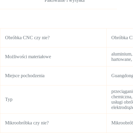
Pakowanie i wysyłka
Obróbka CNC czy nie?
Obróbka 
aluminium, 
Możliwości materiałowe
hartowane, 
Miejsce pochodzenia
Guangdong
przeciągani
chemiczna,
Typ
usługi obró
elektrodrąż
Mikroobróbka czy nie?
Mikroobró