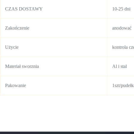
CZAS DOSTAWY
10-25 dni
Zakończenie
anodować
Użycie
kontrola c
Materiał sworznia
Al i stal
Pakowanie
1szt/pudeł