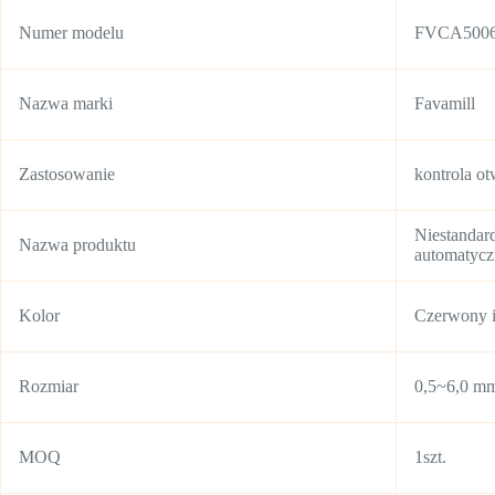
Numer modelu
FVCA500
Nazwa marki
Favamill
Zastosowanie
kontrola ot
Niestandar
Nazwa produktu
automatyczn
Kolor
Czerwony i
Rozmiar
0,5~6,0 m
MOQ
1szt.