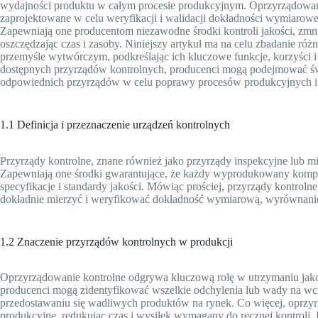
wydajności produktu w całym procesie produkcyjnym. Oprzyrządowanie 
zaprojektowane w celu weryfikacji i walidacji dokładności wymiarow
Zapewniają one producentom niezawodne środki kontroli jakości, zmnie
oszczędzając czas i zasoby. Niniejszy artykuł ma na celu zbadanie 
przemyśle wytwórczym, podkreślając ich kluczowe funkcje, korzyści 
dostępnych przyrządów kontrolnych, producenci mogą podejmować św
odpowiednich przyrządów w celu poprawy procesów produkcyjnych i 
1.1 Definicja i przeznaczenie urządzeń kontrolnych
Przyrządy kontrolne, znane również jako przyrządy inspekcyjne lub m
Zapewniają one środki gwarantujące, że każdy wyprodukowany komp
specyfikacje i standardy jakości. Mówiąc prościej, przyrządy kontrol
dokładnie mierzyć i weryfikować dokładność wymiarową, wyrównanie i
1.2 Znaczenie przyrządów kontrolnych w produkcji
Oprzyrządowanie kontrolne odgrywa kluczową rolę w utrzymaniu jakośc
producenci mogą zidentyfikować wszelkie odchylenia lub wady na wc
przedostawaniu się wadliwych produktów na rynek. Co więcej, oprzy
produkcyjne, redukując czas i wysiłek wymagany do ręcznej kontroli. P