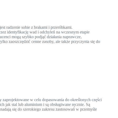
est radzenie sobie z brakami i przeróbkami.
ez identyfikację wad i odchyleń na wczesnym etapie
ducenci mogą szybko podjąć działania naprawcze,
lko zaoszczędzić cenne zasoby, ale także przyczynia się do
y zaprojektowane w celu dopasowania do określonych części
 jak stal lub aluminium i są obsługiwane ręcznie. Są
 nadają się do szerokiego zakresu zastosowań w przemyśle