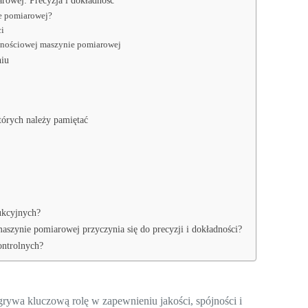
rowej: Precyzja i dokładność
ie pomiarowej?
i
dnościowej maszynie pomiarowej
niu
tórych należy pamiętać
ukcyjnych?
aszynie pomiarowej przyczynia się do precyzji i dokładności?
ontrolnych?
ywa kluczową rolę w zapewnieniu jakości, spójności i