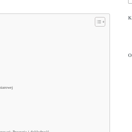
K
Os
miarowej