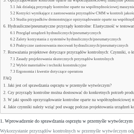
5. Oprzyrządowanie kontrolne oparte na współrzędnościowej maszynie pomia
5.1 Jak działają przyrządy kontrolne oparte na współrzędnościowej maszyn
5.2 Korzyści wynikające z zastosowania przyrządów CMM w kontroli jakośc
5.3 Studia przypadków demonstrujące oprzyrządowanie oparte na współrzę
6. Hydrauliczne/pneumatyczne przyrządy kontrolne: Elastyczność w testowa
6.1 Przegląd urządzeń hydraulicznych/pneumatycznych
6.2 Zalety korzystania z systemów hydraulicznych/pneumatycznych
6.3 Praktyczne zastosowania mocowań hydraulicznych/pneumatycznych
7. Rozważania projektowe dotyczące przyrządów kontrolnych: Czynniki, o k
7.1 Zasady projektowania skutecznych przyrządów kontrolnych
7.2 Wybór materiałów i techniki konstrukcyjne
7.3 Ergonomia i kwestie dotyczące operatora
FAQ
1. Jaki jest cel sprawdzania osprzętu w przemyśle wytwórczym?
2. Czy przyrządy kontrolne można dostosować do konkretnych potrzeb prod
3. W jaki sposób oprzyrządowanie kontrolne oparte na współrzędnościowej m
4. Jakie czynniki należy wziąć pod uwagę podczas projektowania urządzeń k
1. Wprowadzenie do sprawdzania osprzętu w przemyśle wytwórczym
Wykorzystanie przyrządów kontrolnych w przemyśle wytwórczym odgr