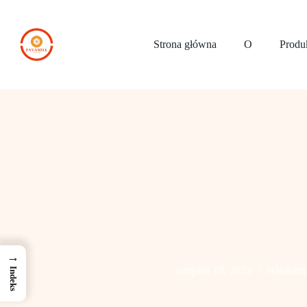
Przejdź
do
treści
Strona główna
O
Produ
→
sierpień 19, 2022
Wiadomo
Indeks