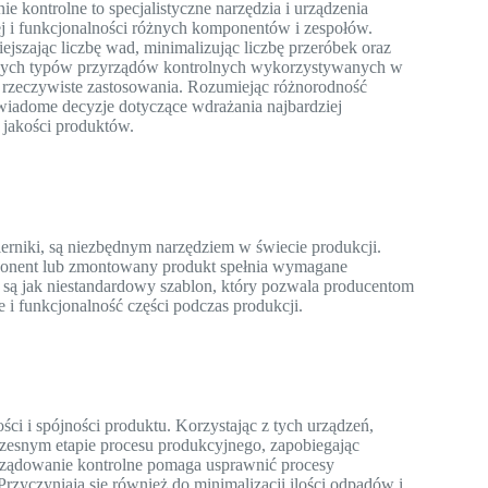
kontrolne to specjalistyczne narzędzia i urządzenia
ej i funkcjonalności różnych komponentów i zespołów.
jszając liczbę wad, minimalizując liczbę przeróbek oraz
różnych typów przyrządów kontrolnych wykorzystywanych w
i rzeczywiste zastosowania. Rozumiejąc różnorodność
iadome decyzje dotyczące wdrażania najbardziej
jakości produktów.
ierniki, są niezbędnym narzędziem w świecie produkcji.
onent lub zmontowany produkt spełnia wymagane
ne są jak niestandardowy szablon, który pozwala producentom
 funkcjonalność części podczas produkcji.
i i spójności produktu. Korzystając z tych urządzeń,
zesnym etapie procesu produkcyjnego, zapobiegając
rządowanie kontrolne pomaga usprawnić procesy
rzyczyniają się również do minimalizacji ilości odpadów i