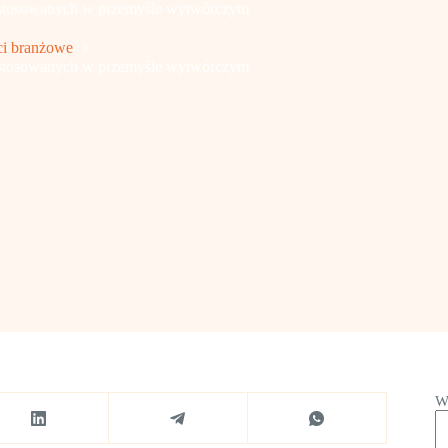
h stosowanych w przemyśle wytwórczym
i branżowe
h stosowanych w przemyśle wytwórczym
W