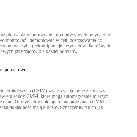
ść użytkowania w porównaniu do tradycyjnych przyrządów.
two montować i demontować w celu dostosowania do
centom na szybką rekonfigurację przyrządów dla różnych
 nowych przyrządów dla każdej odmiany.
nie pomiarowej
ach pomiarowych (CMM) wykorzystuje precyzję maszyn
wiera sondy CMM, które mogą automatycznie mierzyć
jne dane. Oprzyrządowanie oparte na maszynach CMM jest
soka dokładność mają kluczowe znaczenie, takich jak