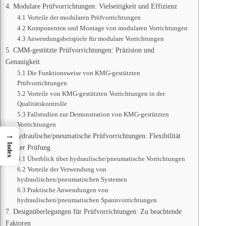
4. Modulare Prüfvorrichtungen: Vielseitigkeit und Effizienz
4.1 Vorteile der modularen Prüfvorrichtungen
4.2 Komponenten und Montage von modularen Vorrichtungen
4.3 Anwendungsbeispiele für modulare Vorrichtungen
5. CMM-gestützte Prüfvorrichtungen: Präzision und
Genauigkeit
5.1 Die Funktionsweise von KMG-gestützten
Prüfvorrichtungen
5.2 Vorteile von KMG-gestützten Vorrichtungen in der
Qualitätskontrolle
5.3 Fallstudien zur Demonstration von KMG-gestützten
Vorrichtungen
→
6. Hydraulische/pneumatische Prüfvorrichtungen: Flexibilität
Index
bei der Prüfung
6.1 Überblick über hydraulische/pneumatische Vorrichtungen
6.2 Vorteile der Verwendung von
hydraulischen/pneumatischen Systemen
6.3 Praktische Anwendungen von
hydraulischen/pneumatischen Spannvorrichtungen
7. Designüberlegungen für Prüfvorrichtungen: Zu beachtende
Faktoren