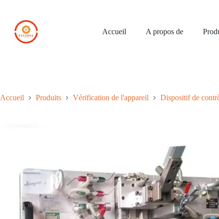
Skip
to
content
Accueil
A propos de
Produ
Accueil
Produits
Vérification de l'appareil
Dispositif de contrô